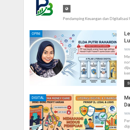
Pendamping Keuangan dan DIgitalisas
Le
OPINI
Lu
WA
Mer
nor
dij
kem
S
Me
DIGITAL
Da
WA
Per
dig