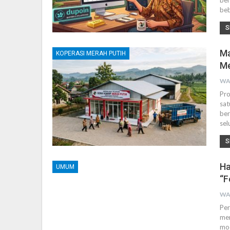
ber
beb
S
Ma
KOPERASI MERAH PUTIH
Me
WA
Pro
sat
ber
sel
S
Ha
UMUM
“F
WA
Per
mem
mod