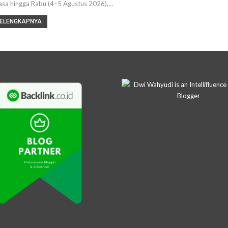
asa hingga Rabu (4–5 Agustus 2026),…
ELENGKAPNYA