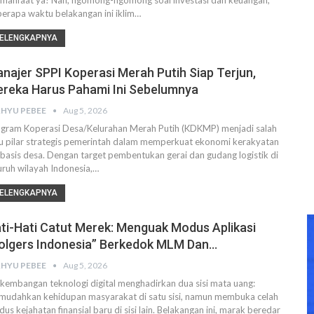
manfaat ya! Nah, ngomong-ngomong soal investasi dan keuangan,
erapa waktu belakangan ini iklim…
ELENGKAPNYA
najer SPPI Koperasi Merah Putih Siap Terjun,
reka Harus Pahami Ini Sebelumnya
HYU PEBEE
Aug 5, 2026
gram Koperasi Desa/Kelurahan Merah Putih (KDKMP) menjadi salah
u pilar strategis pemerintah dalam memperkuat ekonomi kerakyatan
basis desa. Dengan target pembentukan gerai dan gudang logistik di
uruh wilayah Indonesia,…
ELENGKAPNYA
ti-Hati Catut Merek: Menguak Modus Aplikasi
olgers Indonesia” Berkedok MLM Dan…
HYU PEBEE
Aug 5, 2026
kembangan teknologi digital menghadirkan dua sisi mata uang:
udahkan kehidupan masyarakat di satu sisi, namun membuka celah
us kejahatan finansial baru di sisi lain. Belakangan ini, marak beredar