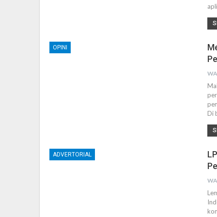
apl
S
Me
OPINI
Pe
WA
Mal
per
pen
Di 
S
LP
ADVERTORIAL
Pe
WA
Lem
Ind
kom