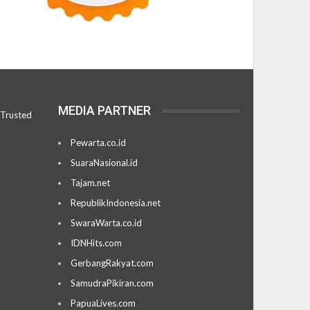
MEDIA PARTNER
Pewarta.co.id
SuaraNasional.id
Tajam.net
RepublikIndonesia.net
SwaraWarta.co.id
IDNHits.com
GerbangRakyat.com
SamudraPikiran.com
PapuaLives.com