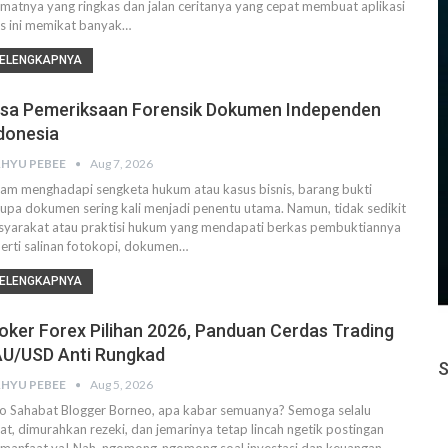
matnya yang ringkas dan jalan ceritanya yang cepat membuat aplikasi
is ini memikat banyak…
ELENGKAPNYA
sa Pemeriksaan Forensik Dokumen Independen
donesia
HYU PEBEE
Aug 7, 2026
am menghadapi sengketa hukum atau kasus bisnis, barang bukti
upa dokumen sering kali menjadi penentu utama. Namun, tidak sedikit
yarakat atau praktisi hukum yang mendapati berkas pembuktiannya
erti salinan fotokopi, dokumen…
ELENGKAPNYA
oker Forex Pilihan 2026, Panduan Cerdas Trading
U/USD Anti Rungkad
HYU PEBEE
Aug 5, 2026
o Sahabat Blogger Borneo, apa kabar semuanya? Semoga selalu
at, dimurahkan rezeki, dan jemarinya tetap lincah ngetik postingan