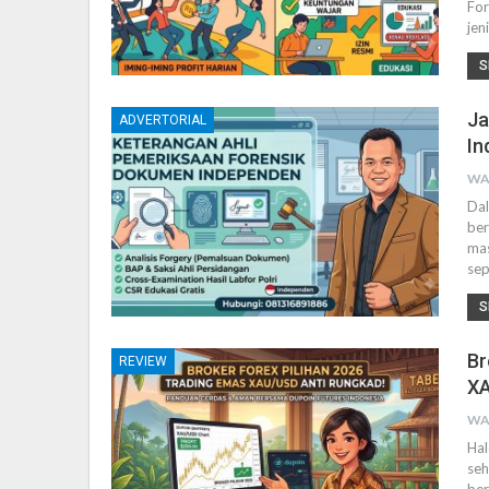
For
jen
S
Ja
ADVERTORIAL
In
WA
Dal
ber
mas
sep
S
Br
REVIEW
XA
WA
Hal
seh