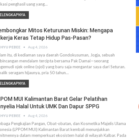
ikasi penghasil uang yang…
ELENGKAPNYA
mbongkar Mitos Keturunan Miskin: Mengapa
kerja Keras Tetap Hidup Pas-Pasan?
HYU PEBEE
Aug 4, 2026
am itu, di kediaman saya daerah Gondokusuman, Jogja, sebuah
bincangan mendalam tercipta bersama Pak Damai—seorang
gemudi ojek online (ojol) yang baru saja mengantar saya dari Seturan.
balik seragam hijaunya, pria 50 tahun…
ELENGKAPNYA
POM MUI Kalimantan Barat Gelar Pelatihan
nyelia Halal Untuk UMK Dan Dapur SPPG
HYU PEBEE
Aug 4, 2026
baga Pengkajian Pangan, Obat-obatan, dan Kosmetika Majelis Ulama
onesia (LPPOM MUI) Kalimantan Barat kembali menunjukkan
itmennya dalam memperkuat ekosistem halal di wilayah Kalbar. Pada