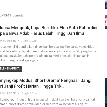
i UMKM Indonesia
luasa Mengetik, Lupa Beretika: Elda Putri Rahardini
pa Bahwa Adab Harus Lebih Tinggi Dari Ilmu
HYU PEBEE
Aug 8, 2026
asa memiliki pendidikan tinggi dan berasal dari keluarga yang hidup
mal terkadang dapat membuat seseorang lupa akan adab yang harus
unjung tinggi. Sebuah kondisi dinamika media sosial belakangan ini
bali menghangat gara-gara…
ELENGKAPNYA
nyingkap Modus ‘Short Drama’ Penghasil Uang:
ri Janji Profit Harian Hingga Trik…
HYU PEBEE
Aug 8, 2026
kembangan industri hiburan digital melahirkan tren baru yang sangat
emari: short drama atau video drama vertikal berdurasi singkat.