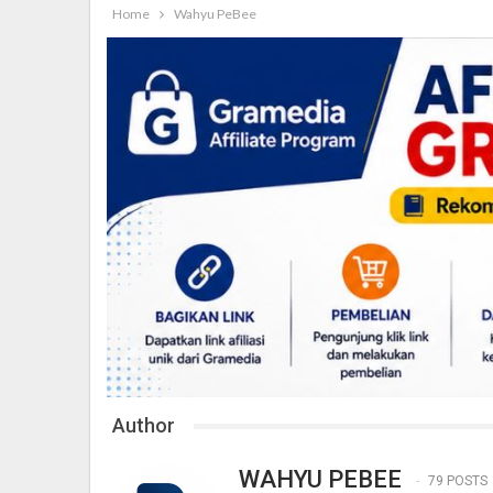
Home
Wahyu PeBee
Author
WAHYU PEBEE
79 POSTS