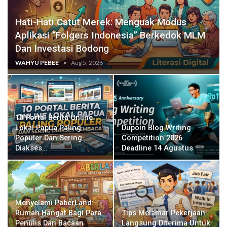
Hati-Hati Catut Merek: Menguak Modus
Aplikasi “Folgers Indonesia” Berkedok MLM
Dan Investasi Bodong
WAHYU PEBEE
Aug 5, 2026
10 Portal Berita Online
Lokal Papua Paling
Dupoin Blog Writing
Populer Dan Sering
Competition 2026
Diakses…
Deadline 14 Agustus
Menyelami PaberLand:
Rumah Hangat Bagi Para
Tips Melamar Pekerjaan
Penulis Dan Bacaan
Langsung Diterima Untuk