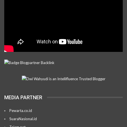
MEDIA PARTNER
Pewarta.co.id
SuaraNasional.id
Tajam.net