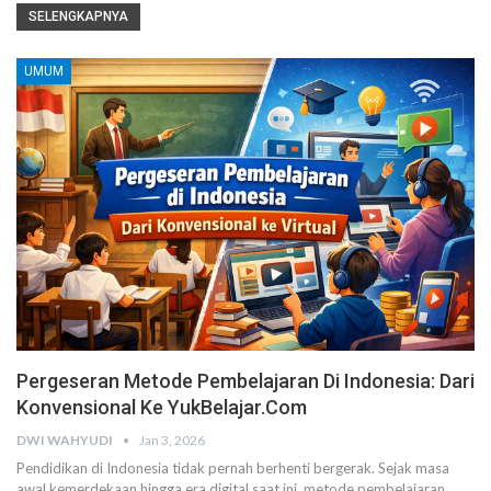
SELENGKAPNYA
UMUM
Pergeseran Metode Pembelajaran Di Indonesia: Dari
Konvensional Ke YukBelajar.com
DWI WAHYUDI
Jan 3, 2026
Pendidikan di Indonesia tidak pernah berhenti bergerak. Sejak masa
awal kemerdekaan hingga era digital saat ini, metode pembelajaran