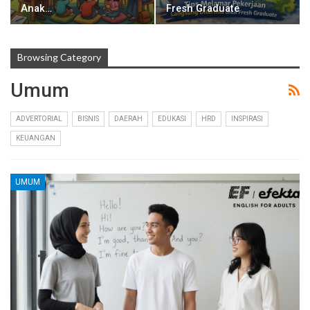
Anak…
Fresh Graduate
Browsing Category
Umum
ADVERTORIAL
BISNIS
DAERAH
EDUKASI
HRD
INSPIRASI
KEUANGAN
UMUM