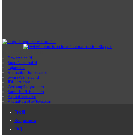
MEDIA PARTNER
Pewarta.co.id
SuaraNasional.id
Tajam.net
RepublikIndonesia.net
SwaraWarta.co.id
IDNHits.com
GerbangRakyat.com
SamudraPikiran.com
PapuaLives.com
PapuaPatrolie-News.com
Profil
Kerjasama
FAQ