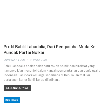
Profil Bahlil Lahadalia, Dari Pengusaha Muda Ke
Puncak Partai Golkar
DWI WAHYUDI
Nov 20, 2025
Bahlil Lahadalia adalah salah satu tokoh politik dan birokrat yang
namanya kian menonjol dalam kancah pemerintahan dan dunia usaha
Indonesia. Lahir dari keluarga sederhana di Kepulauan Maluku,
perjalanan karier Bahlil kerap dijadikan…
SELENGKAPNYA
INSPIRASI