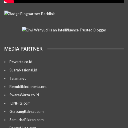
MEDIA PARTNER
Pewarta.co.id
SuaraNasional.id
Tajam.net
RepublikIndonesia.net
SwaraWarta.co.id
IDNHits.com
GerbangRakyat.com
SamudraPikiran.com