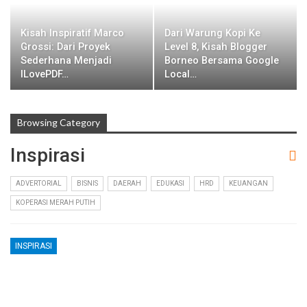
Kisah Inspiratif Marco
Dari Warung Kopi Ke
Grossi: Dari Proyek
Level 8, Kisah Blogger
Sederhana Menjadi
Borneo Bersama Google
ILovePDF…
Local…
Browsing Category
Inspirasi
ADVERTORIAL
BISNIS
DAERAH
EDUKASI
HRD
KEUANGAN
KOPERASI MERAH PUTIH
INSPIRASI