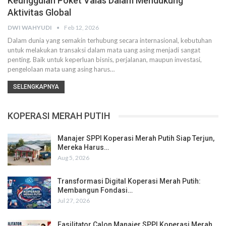
Keunggulan Poket Valas Dalam Mendukung
Aktivitas Global
DWI WAHYUDI
Feb 12, 2026
Dalam dunia yang semakin terhubung secara internasional, kebutuhan
untuk melakukan transaksi dalam mata uang asing menjadi sangat
penting. Baik untuk keperluan bisnis, perjalanan, maupun investasi,
pengelolaan mata uang asing harus…
SELENGKAPNYA
KOPERASI MERAH PUTIH
Manajer SPPI Koperasi Merah Putih Siap Terjun,
Mereka Harus…
Aug 5, 2026
Transformasi Digital Koperasi Merah Putih:
Membangun Fondasi…
Jul 27, 2026
Fasilitator Calon Manajer SPPI Koperasi Merah