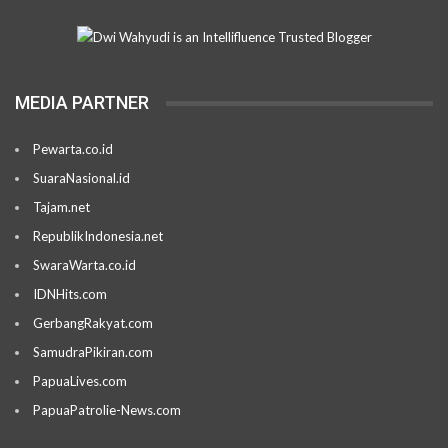
MEDIA PARTNER
Pewarta.co.id
SuaraNasional.id
Tajam.net
RepublikIndonesia.net
SwaraWarta.co.id
IDNHits.com
GerbangRakyat.com
SamudraPikiran.com
PapuaLives.com
PapuaPatrolie-News.com