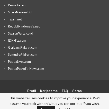
Pewarta.co.id
SuaraNasional.id
Tajam.net
RepublikIndonesia.net
SwaraWarta.co.id
IDNHits.com
GerbangRakyat.com
SamudraPikiran.com
PapuaLives.com
PapuaPatrolie-News.com
Profil
Kerjasama
FAQ
Saran
This website uses cookies to improve your experience. We'll
assume you're ok with this, but you can opt-out if you wish.
© 2026 - Blogger Borneo Network. All Rights Reserved.