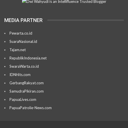
MEDIA PARTNER
Pewarta.co.id
SuaraNasional.id
Tajam.net
RepublikIndonesia.net
SwaraWarta.co.id
IDNHits.com
GerbangRakyat.com
SamudraPikiran.com
PapuaLives.com
PapuaPatrolie-News.com