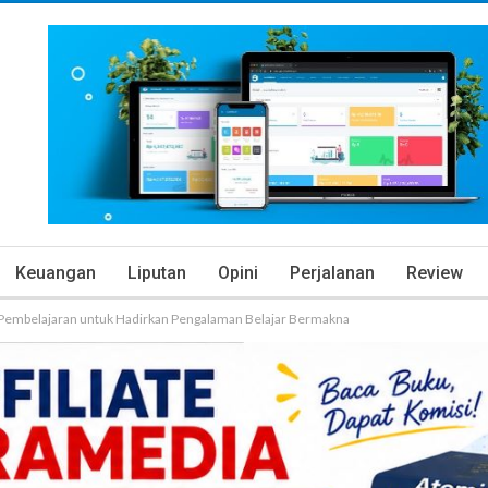
Keuangan
Liputan
Opini
Perjalanan
Review
Pembelajaran untuk Hadirkan Pengalaman Belajar Bermakna