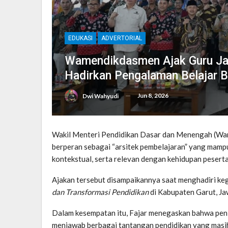
EDUKASI
ADVERTORIAL
Wamendikdasmen Ajak Guru Jad
Hadirkan Pengalaman Belajar 
Jun 8, 2026
Dwi Wahyudi
Wakil Menteri Pendidikan Dasar dan Menengah (Wame
berperan sebagai “arsitek pembelajaran” yang mamp
kontekstual, serta relevan dengan kehidupan peserta 
Ajakan tersebut disampaikannya saat menghadiri k
dan Transformasi Pendidikan
di Kabupaten Garut, Jaw
Dalam kesempatan itu, Fajar menegaskan bahwa peni
menjawab berbagai tantangan pendidikan yang masih