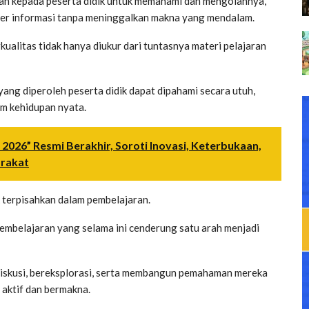
tan kepada peserta didik untuk memahami dan mengolahnya,
fer informasi tanpa meninggalkan makna yang mendalam.
kualitas tidak hanya diukur dari tuntasnya materi pelajaran
ang diperoleh peserta didik dapat dipahami secara utuh,
am kehidupan nyata.
 2026” Resmi Berakhir, Soroti Inovasi, Keterbukaan,
arakat
k terpisahkan dalam pembelajaran.
embelajaran yang selama ini cenderung satu arah menjadi
erdiskusi, bereksplorasi, serta membangun pemahaman mereka
 aktif dan bermakna.