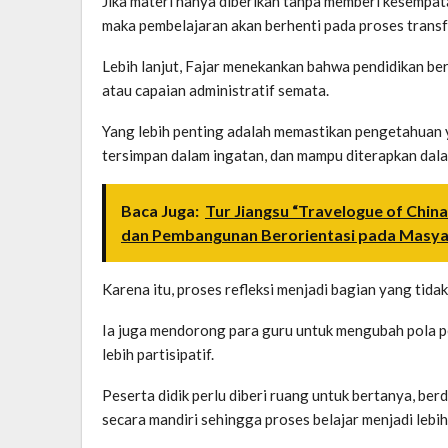
Jika materi hanya diberikan tanpa memberi kesempa
maka pembelajaran akan berhenti pada proses trans
Lebih lanjut, Fajar menekankan bahwa pendidikan ber
atau capaian administratif semata.
Yang lebih penting adalah memastikan pengetahuan y
tersimpan dalam ingatan, dan mampu diterapkan dal
Baca Juga:
Tur Jiangsu “Travelogue of China
dan Pembangunan Berorientasi pada Masy
Karena itu, proses refleksi menjadi bagian yang tida
Ia juga mendorong para guru untuk mengubah pola p
lebih partisipatif.
Peserta didik perlu diberi ruang untuk bertanya, b
secara mandiri sehingga proses belajar menjadi lebih