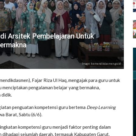
i Arsitek Pembelajaran Untuk
Bermakna
Image: kemendikdasmen.go.id
ndikdasmen), Fajar Riza Ul Haq, mengajak para guru untuk
u menciptakan pengalaman belajar yang bermakna,
didik.
egiatan penguatan kompetensi guru bertema
Deep Learning
a Barat, Sabtu (6/6).
ngkatan kompetensi guru menjadi faktor penting dalam
 dihadapi sejumlah daerah, termasuk Kabupaten Garut.