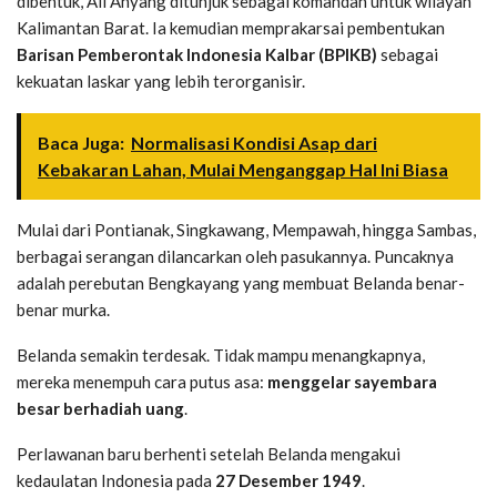
dibentuk, Ali Anyang ditunjuk sebagai komandan untuk wilayah
Kalimantan Barat. Ia kemudian memprakarsai pembentukan
Barisan Pemberontak Indonesia Kalbar (BPIKB)
sebagai
kekuatan laskar yang lebih terorganisir.
Baca Juga:
Normalisasi Kondisi Asap dari
Kebakaran Lahan, Mulai Menganggap Hal Ini Biasa
Mulai dari Pontianak, Singkawang, Mempawah, hingga Sambas,
berbagai serangan dilancarkan oleh pasukannya. Puncaknya
adalah perebutan Bengkayang yang membuat Belanda benar-
benar murka.
Belanda semakin terdesak. Tidak mampu menangkapnya,
mereka menempuh cara putus asa:
menggelar sayembara
besar berhadiah uang
.
Perlawanan baru berhenti setelah Belanda mengakui
kedaulatan Indonesia pada
27 Desember 1949
.