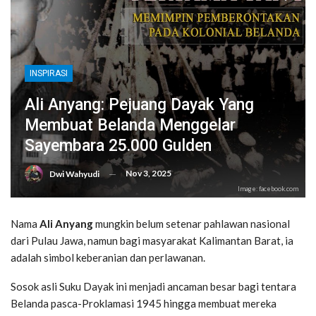
INSPIRASI
Ali Anyang: Pejuang Dayak Yang
Membuat Belanda Menggelar
Sayembara 25.000 Gulden
Nov 3, 2025
Dwi Wahyudi
Image: facebook.com
Nama
Ali Anyang
mungkin belum setenar pahlawan nasional
dari Pulau Jawa, namun bagi masyarakat Kalimantan Barat, ia
adalah simbol keberanian dan perlawanan.
Sosok asli Suku Dayak ini menjadi ancaman besar bagi tentara
Belanda pasca-Proklamasi 1945 hingga membuat mereka