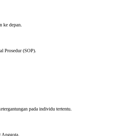
n ke depan.
nal Prosedur (SOP).
tergantungan pada individu tertentu.
t Anggota.