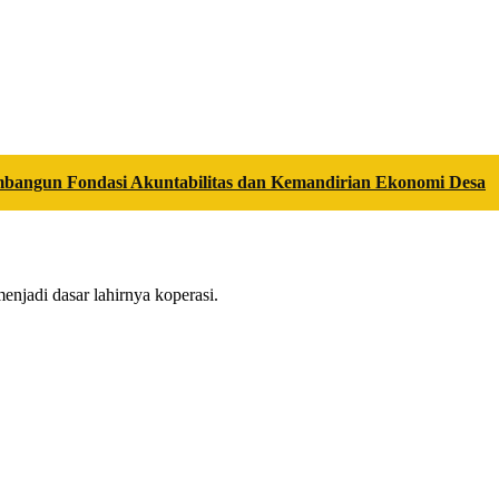
embangun Fondasi Akuntabilitas dan Kemandirian Ekonomi Desa
njadi dasar lahirnya koperasi.