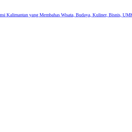
ensi Kalimantan yang Membahas Wisata, Budaya, Kuliner, Bisnis, UM