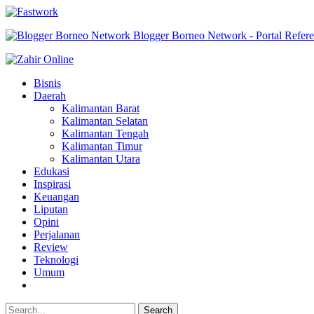
Blogger Borneo Network - Portal Refer
Bisnis
Daerah
Kalimantan Barat
Kalimantan Selatan
Kalimantan Tengah
Kalimantan Timur
Kalimantan Utara
Edukasi
Inspirasi
Keuangan
Liputan
Opini
Perjalanan
Review
Teknologi
Umum