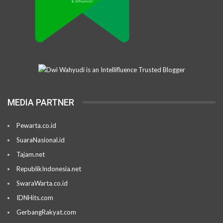
MEDIA PARTNER
Pewarta.co.id
SuaraNasional.id
Tajam.net
RepublikIndonesia.net
SwaraWarta.co.id
IDNHits.com
GerbangRakyat.com