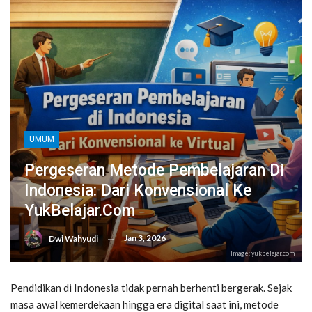
UMUM
Pergeseran Metode Pembelajaran Di
Indonesia: Dari Konvensional Ke
YukBelajar.com
Jan 3, 2026
Dwi Wahyudi
Image: yukbelajar.com
Pendidikan di Indonesia tidak pernah berhenti bergerak. Sejak
masa awal kemerdekaan hingga era digital saat ini, metode