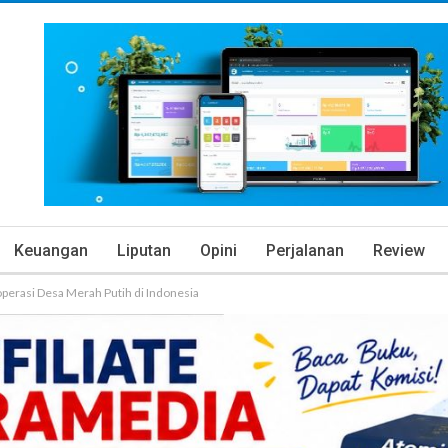
Keuangan
Liputan
Opini
Perjalanan
Review
perasi Desa Merah Putih di Indonesia