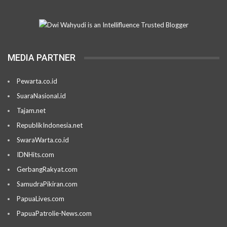
MEDIA PARTNER
Pewarta.co.id
SuaraNasional.id
Tajam.net
RepublikIndonesia.net
SwaraWarta.co.id
IDNHits.com
GerbangRakyat.com
SamudraPikiran.com
PapuaLives.com
PapuaPatrolie-News.com