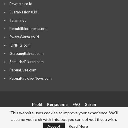
Pewarta.co.id
SuaraNasional.id
Tajam.net
RepublikIndonesia.net
SwaraWarta.co.id
IDNHits.com
GerbangRakyat.com
SamudraPikiran.com
PapuaLives.com
PapuaPatrolie-News.com
Profil
Kerjasama
FAQ
Saran
This website uses cookies to improve your experience. We'll
assume you're ok with this, but you can opt-out if you wish.
© 2026 - Blogger Borneo Network. All Rights Reserved.
Accept
Read More