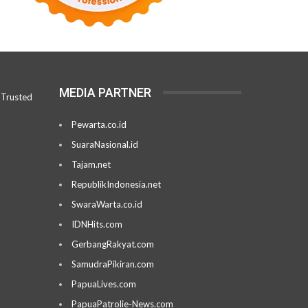
MEDIA PARTNER
Pewarta.co.id
SuaraNasional.id
Tajam.net
RepublikIndonesia.net
SwaraWarta.co.id
IDNHits.com
GerbangRakyat.com
SamudraPikiran.com
PapuaLives.com
PapuaPatrolie-News.com