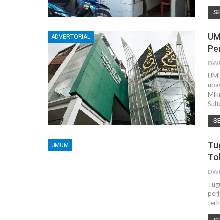
S
UM
ADVERTORIAL
Pe
DWI
UMK
upa
Mikr
Sul
S
Tu
UMUM
To
DWI
Tugu
per
terh