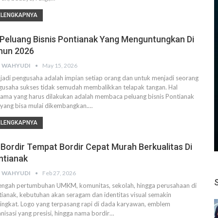
ELENGKAPNYA
 Peluang Bisnis Pontianak Yang Menguntungkan Di
hun 2026
 WAHYUDI
May 15, 2026
adi pengusaha adalah impian setiap orang dan untuk menjadi seorang
gusaha sukses tidak semudah membalikkan telapak tangan. Hal
ama yang harus dilakukan adalah membaca peluang bisnis Pontianak
 yang bisa mulai dikembangkan.…
ELENGKAPNYA
 Bordir Tempat Bordir Cepat Murah Berkualitas Di
ntianak
 WAHYUDI
Feb 27, 2026
tengah pertumbuhan UMKM, komunitas, sekolah, hingga perusahaan di
ianak, kebutuhan akan seragam dan identitas visual semakin
ngkat. Logo yang terpasang rapi di dada karyawan, emblem
nisasi yang presisi, hingga nama bordir…