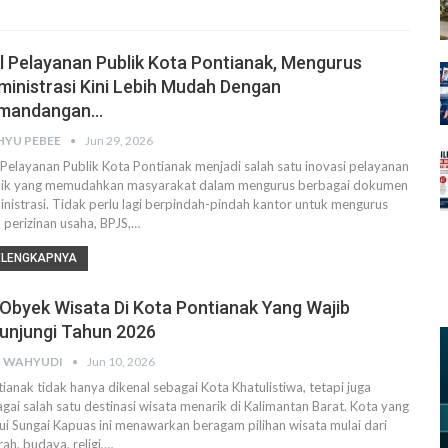
l Pelayanan Publik Kota Pontianak, Mengurus
ministrasi Kini Lebih Mudah Dengan
mandangan…
YU PEBEE
Jun 29, 2026
Pelayanan Publik Kota Pontianak menjadi salah satu inovasi pelayanan
lik yang memudahkan masyarakat dalam mengurus berbagai dokumen
nistrasi. Tidak perlu lagi berpindah-pindah kantor untuk mengurus
 perizinan usaha, BPJS,…
ELENGKAPNYA
 Obyek Wisata Di Kota Pontianak Yang Wajib
kunjungi Tahun 2026
 WAHYUDI
Jun 10, 2026
ianak tidak hanya dikenal sebagai Kota Khatulistiwa, tetapi juga
gai salah satu destinasi wisata menarik di Kalimantan Barat. Kota yang
lui Sungai Kapuas ini menawarkan beragam pilihan wisata mulai dari
rah, budaya, religi,…