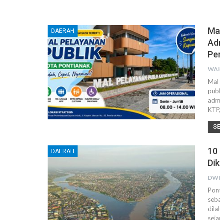
Ma
DAERAH
Ad
Pe
WAH
Mal 
pub
admi
KTP,
S
10
DAERAH
Di
DWI
Pont
seba
dila
seja