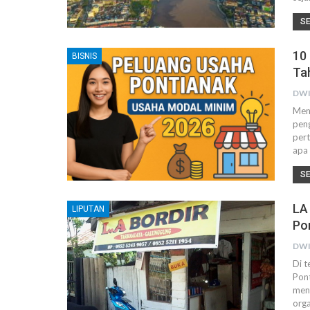
S
10
BISNIS
Ta
DWI
Menj
pen
pert
apa
S
LA
LIPUTAN
Po
DWI
Di 
Pont
meni
orga