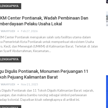
ELENGKAPNYA
KM Center Pontianak, Wadah Pembinaan Dan
mberdayaan Pelaku Usaha Lokal
 WAHYUDI
Feb 27, 2026
M Center Pontianak merupakan salah satu fasilitas utama dalam
ya Pemerintah Kota Pontianak untuk memperkuat ekosistem Usaha
o, Kecil, dan Menengah (UMKM) di Kalimantan Barat. Terletak di Jalan
tan Syarif Abdurrahman, Kecamatan…
ELENGKAPNYA
gu Digulis Pontianak, Monumen Perjuangan 11
koh Pejuang Kalimantan Barat
 WAHYUDI
Nov 21, 2025
 Digulis Pontianak dan 11 Tokoh Digulis Kalimantan Barat: sejarah,
juangan, dan makna bambu runcing sebagai simbol perlawanan
adap kolonial. Dapatkan kisah selengkapnya di artikel ini.