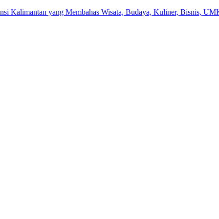
ensi Kalimantan yang Membahas Wisata, Budaya, Kuliner, Bisnis, UM