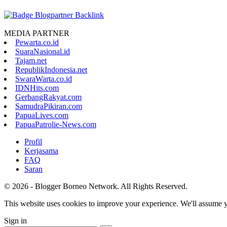
MEDIA PARTNER
Pewarta.co.id
SuaraNasional.id
Tajam.net
RepublikIndonesia.net
SwaraWarta.co.id
IDNHits.com
GerbangRakyat.com
SamudraPikiran.com
PapuaLives.com
PapuaPatrolie-News.com
Profil
Kerjasama
FAQ
Saran
© 2026 - Blogger Borneo Network. All Rights Reserved.
This website uses cookies to improve your experience. We'll assume yo
Sign in