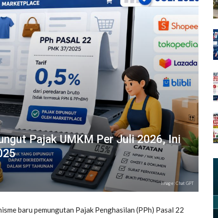
ngut Pajak UMKM Per Juli 2026, Ini
025
Image: Chat GPT
nisme baru pemungutan Pajak Penghasilan (PPh) Pasal 22