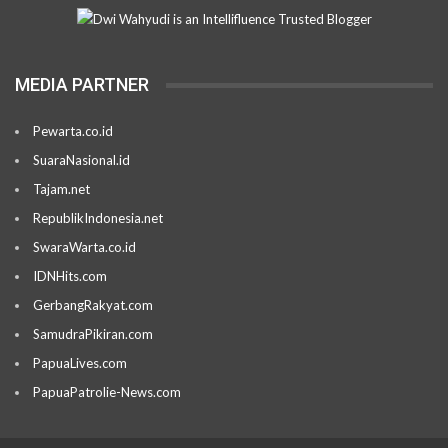
MEDIA PARTNER
Pewarta.co.id
SuaraNasional.id
Tajam.net
RepublikIndonesia.net
SwaraWarta.co.id
IDNHits.com
GerbangRakyat.com
SamudraPikiran.com
PapuaLives.com
PapuaPatrolie-News.com