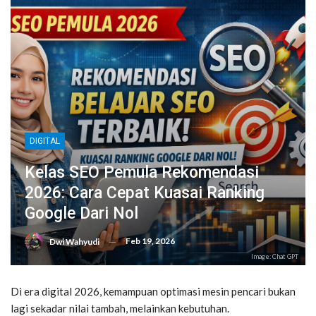
DIGITAL
Kelas SEO Pemula Rekomendasi
2026: Cara Cepat Kuasai Ranking
Google Dari Nol
Feb 19, 2026
Dwi Wahyudi
Image: Chat GPT
Di era digital 2026, kemampuan optimasi mesin pencari bukan
lagi sekadar nilai tambah, melainkan kebutuhan.