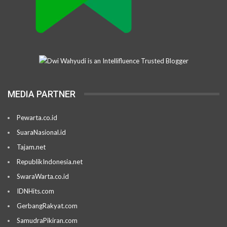
MEDIA PARTNER
Pewarta.co.id
SuaraNasional.id
Tajam.net
RepublikIndonesia.net
SwaraWarta.co.id
IDNHits.com
GerbangRakyat.com
SamudraPikiran.com